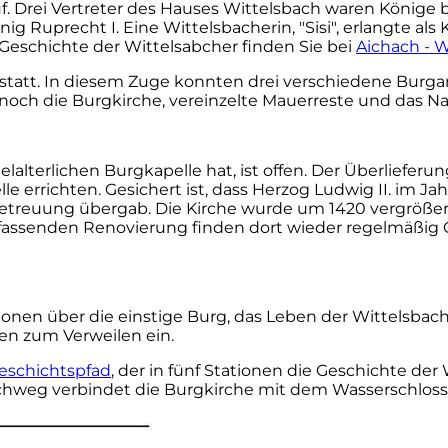
 Drei Vertreter des Hauses Wittelsbach waren Könige b
ig Ruprecht I. Eine Wittelsbacherin, "Sisi", erlangte als 
 Geschichte der Wittelsabcher finden Sie bei
Aichach - 
statt. In diesem Zuge konnten drei verschiedene Burg
och die Burgkirche, vereinzelte Mauerreste und das Na
elalterlichen Burgkapelle hat, ist offen. Der Überlieferu
e errichten. Gesichert ist, dass Herzog Ludwig II. im Ja
etreuung übergab. Die Kirche wurde um 1420 vergrößer
assenden Renovierung finden dort wieder regelmäßig G
tionen über die einstige Burg, das Leben der Wittelsba
en zum Verweilen ein.
eschichtspfad
, der in fünf Stationen die Geschichte der
irchweg verbindet die Burgkirche mit dem Wasserschloss