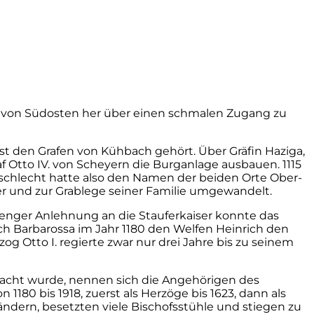
 nur von Südosten her über einen schmalen Zugang zu
st den Grafen von Kühbach gehört. Über Gräfin Haziga,
f Otto IV. von Scheyern die Burganlage ausbauen. 1115
geschlecht hatte also den Namen der beiden Orte Ober-
 und zur Grablege seiner Familie umgewandelt.
 enger Anlehnung an die Stauferkaiser konnte das
h Barbarossa im Jahr 1180 den Welfen Heinrich den
g Otto I. regierte zwar nur drei Jahre bis zu seinem
acht wurde, nennen sich die Angehörigen des
180 bis 1918, zuerst als Herzöge bis 1623, dann als
ändern, besetzten viele Bischofsstühle und stiegen zu