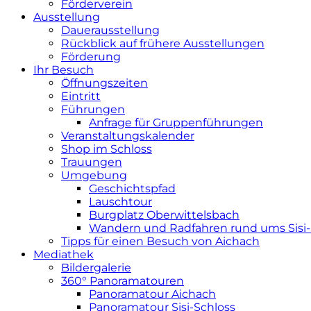
Förderverein
Ausstellung
Dauerausstellung
Rückblick auf frühere Ausstellungen
Förderung
Ihr Besuch
Öffnungszeiten
Eintritt
Führungen
Anfrage für Gruppenführungen
Veranstaltungskalender
Shop im Schloss
Trauungen
Umgebung
Geschichtspfad
Lauschtour
Burgplatz Oberwittelsbach
Wandern und Radfahren rund ums Sisi-
Tipps für einen Besuch von Aichach
Mediathek
Bildergalerie
360° Panoramatouren
Panoramatour Aichach
Panoramatour Sisi-Schloss