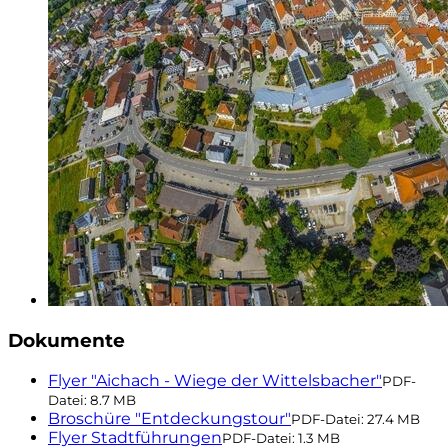
Dokumente
Flyer "Aichach - Wiege der Wittelsbacher"
PDF-
Datei:
8.7 MB
Broschüre "Entdeckungstour"
PDF-Datei:
27.4 MB
Flyer Stadtführungen
PDF-Datei:
1.3 MB